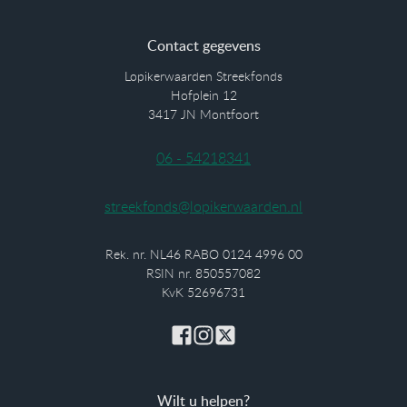
Contact gegevens
Lopikerwaarden Streekfonds
Hofplein 12
3417 JN Montfoort
06 - 54218341
streekfonds@lopikerwaarden.nl
Rek. nr. NL46 RABO 0124 4996 00
RSIN nr. 850557082
KvK 52696731
Wilt u helpen?