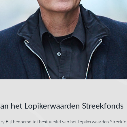
 van het Lopikerwaarden Streekfonds
ry Bijl benoemd tot bestuurslid van het Lopikerwaarden Streekfo