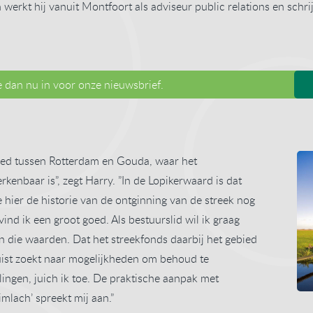
 werkt hij vanuit Montfoort als adviseur public relations en schri
je dan nu in voor onze nieuwsbrief.
bied tussen Rotterdam en Gouda, waar het
enbaar is”, zegt Harry. ”In de Lopikerwaard is dat
je hier de historie van de ontginning van de streek nog
vind ik een groot goed. Als bestuurslid wil ik graag
n die waarden. Dat het streekfonds daarbij het gebied
uist zoekt naar mogelijkheden om behoud te
gen, juich ik toe. De praktische aanpak met
mlach’ spreekt mij aan.”