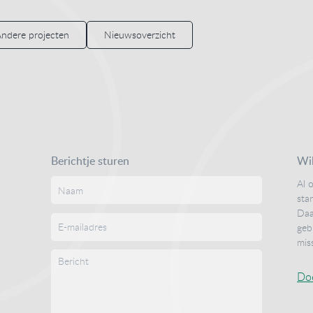
ndere projecten
Nieuwsoverzicht
Berichtje sturen
Wil
Al 
sta
Daa
geb
mis
Do