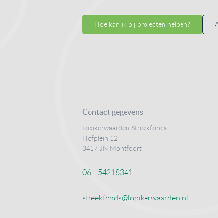
Hoe kan ik bij projecten helpen?
A
Contact gegevens
Lopikerwaarden Streekfonds
Hofplein 12
3417 JN Montfoort
06 - 54218341
streekfonds@lopikerwaarden.nl