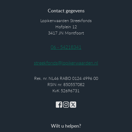
Contact gegevens
Lopikerwaarden Streekfonds
Hofplein 12
3417 JN Montfoort
06 - 54218341
streekfonds@lopikerwaarden.nl
Rek. nr. NL46 RABO 0124 4996 00
RSIN nr. 850557082
KvK 52696731
Wilt u helpen?